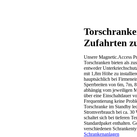
Torschranke
Zufahrten z
Unsere
Magnetic.Access
P
Torschranken
bieten
als
zus
entweder
Unterkriechschut
mit
1,8m
Höhe
zu
installier
hauptsächlich
bei
Firmenein
Sperrbreiten
von
6m,
7m,
8
abhängig
vom
jeweiligen
M
über
eine
Einschaltdauer
v
Frequentierung
keine
Prob
Torschranke
im
Standby
le
Stromverbrauch
bei
ca.
30
schaltet
sich
bei
tieferen
Te
Standardpaket
enthalten.
G
verschiedenen
Schrankentyp
Schrankenanlagen