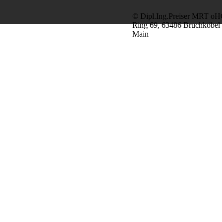
© Dipl.Ing.Preiser MRT oHG
Ring 69,
63486 Bruchköbel 
Main